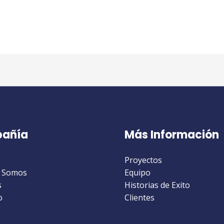
añía
Más Información
Proyectos
 Somos
Equipo
s
Historias de Exito
o
Clientes